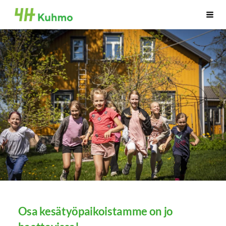
Siirry
Sivuston etusivulle
Vali
sivun
sisältöön
Osa kesätyöpaikoistamme on jo