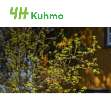
Siirry
sivun
Sivuston etusivulle
sisältöön